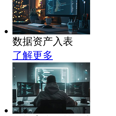
数据资产入表
了解更多