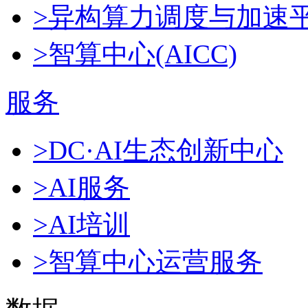
>异构算力调度与加速
>智算中心(AICC)
服务
>DC·AI生态创新中心
>AI服务
>AI培训
>智算中心运营服务