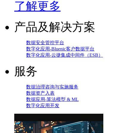
了解更多
产品及解决方案
数据安全管控平台
数字化应用-Bluenic客户数据平台
数字化应用-云捷集成中间件（ESB）
服务
数据治理咨询与实施服务
数据资产入表
数据应用-算法模型 & ML
数字化应用开发