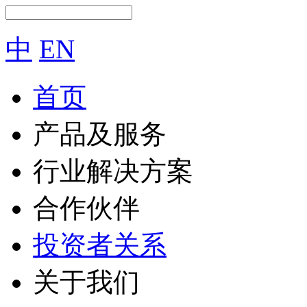
中
EN
首页
产品及服务
行业解决方案
合作伙伴
投资者关系
关于我们