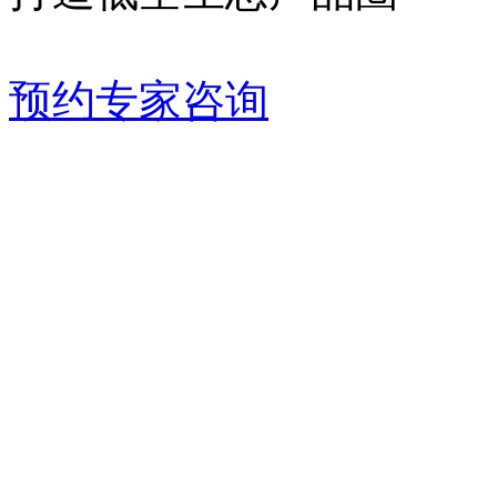
预约专家咨询