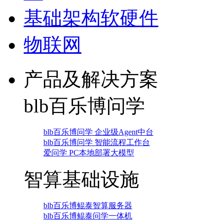
基础架构软硬件
物联网
产品及解决方案
blb百乐博问学
blb百乐博问学 企业级Agent中台
blb百乐博问学 智能流程工作台
爱问学 PC本地部署大模型
智算基础设施
blb百乐博鲲泰智算服务器
blb百乐博鲲泰问学一体机