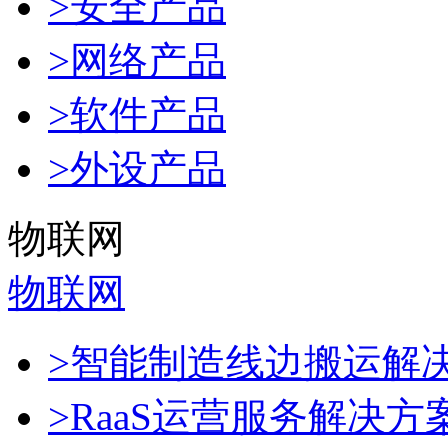
>安全产品
>网络产品
>软件产品
>外设产品
物联网
物联网
>智能制造线边搬运解
>RaaS运营服务解决方