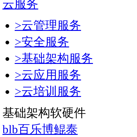
云服务
>云管理服务
>安全服务
>基础架构服务
>云应用服务
>云培训服务
基础架构软硬件
blb百乐博鲲泰