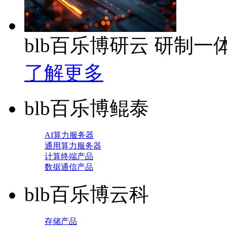
blb百乐博研云 研制
了解更多
blb百乐博鲲泰
AI算力服务器
通用算力服务器
计算终端产品
数据通信产品
blb百乐博云科
存储产品