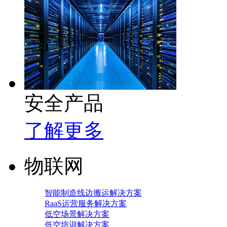
安全产品
了解更多
物联网
智能制造线边搬运解决方案
RaaS运营服务解决方案
低空场景解决方案
低空培训解决方案